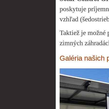
poskytuje príjemn
vzhľad (šedostrie
Taktiež je možné 
zimných záhradác
Galéria našich 