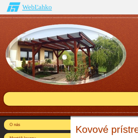
WebĽahko
O nás
Kovové prístr