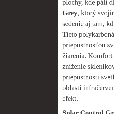
plochy, kde páli 
Grey
, ktorý svoj
sedenie aj tam, kd
Tieto polykarbon
priepustnosťou sv
žiarenia. Komfort 
zníženie skleníko
priepustnosti sve
oblasti infračerve
efekt.
Solar Control Gr