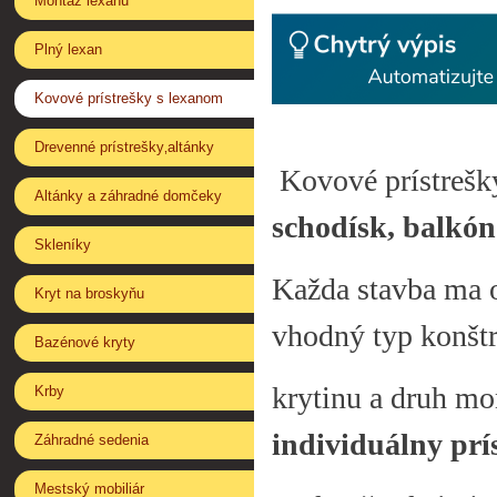
Montáž lexanu
Plný lexan
Kovové prístrešky s lexanom
Drevenné prístrešky‚altánky
Kovové prístrešk
Altánky a záhradné domčeky
schodísk, balkón
Skleníky
Každa stavba ma o
Kryt na broskyňu
vhodný typ konštr
Bazénové kryty
krytinu a druh mo
Krby
individuálny pr
Záhradné sedenia
Mestský mobiliár