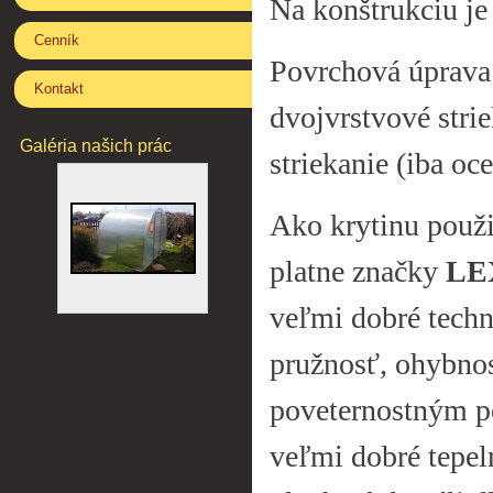
Na konštrukciu j
Cenník
Povrchová úprava 
Kontakt
dvojvrstvové stri
Galéria našich prác
striekanie (iba oce
Ako krytinu použ
platne značky
LE
veľmi dobré techn
pružnosť, ohybnos
poveternostným p
veľmi dobré tepel